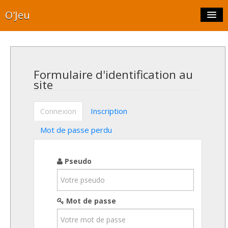
O'Jeu
S'identifier
Réviser
Formulaire d'identification au
site
Jeu des symboles
Jeu des définitions
Connexion
Inscription
Retour au site
Mot de passe perdu
Pseudo
Mot de passe